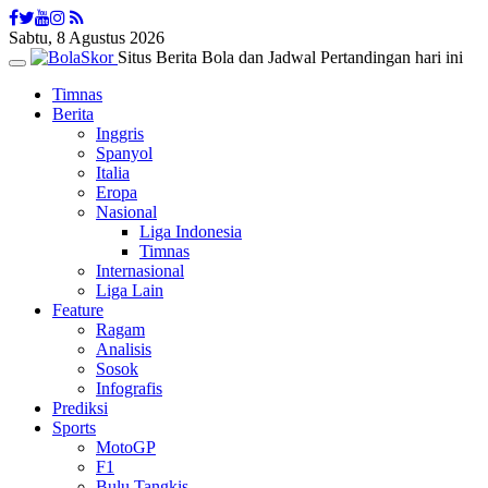
Sabtu, 8 Agustus 2026
Situs Berita Bola dan Jadwal Pertandingan hari ini
Toggle
navigation
Timnas
Berita
Inggris
Spanyol
Italia
Eropa
Nasional
Liga Indonesia
Timnas
Internasional
Liga Lain
Feature
Ragam
Analisis
Sosok
Infografis
Prediksi
Sports
MotoGP
F1
Bulu Tangkis