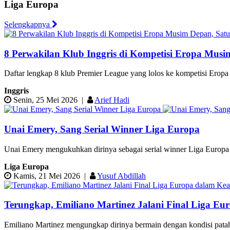
Liga Europa
Selengkapnya
8 Perwakilan Klub Inggris di Kompetisi Eropa Musi
Daftar lengkap 8 klub Premier League yang lolos ke kompetisi Erop
Inggris
Senin, 25 Mei 2026
|
Arief Hadi
Unai Emery, Sang Serial Winner Liga Europa
Unai Emery mengukuhkan dirinya sebagai serial winner Liga Europa 
Liga Europa
Kamis, 21 Mei 2026
|
Yusuf Abdillah
Terungkap, Emiliano Martinez Jalani Final Liga E
Emiliano Martinez mengungkap dirinya bermain dengan kondisi patah j