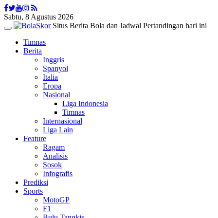
Sabtu, 8 Agustus 2026
Situs Berita Bola dan Jadwal Pertandingan hari ini
Toggle
navigation
Timnas
Berita
Inggris
Spanyol
Italia
Eropa
Nasional
Liga Indonesia
Timnas
Internasional
Liga Lain
Feature
Ragam
Analisis
Sosok
Infografis
Prediksi
Sports
MotoGP
F1
Bulu Tangkis