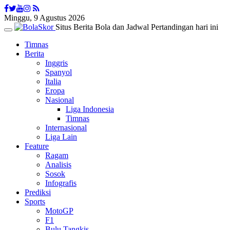
Minggu, 9 Agustus 2026
Situs Berita Bola dan Jadwal Pertandingan hari ini
Toggle
navigation
Timnas
Berita
Inggris
Spanyol
Italia
Eropa
Nasional
Liga Indonesia
Timnas
Internasional
Liga Lain
Feature
Ragam
Analisis
Sosok
Infografis
Prediksi
Sports
MotoGP
F1
Bulu Tangkis